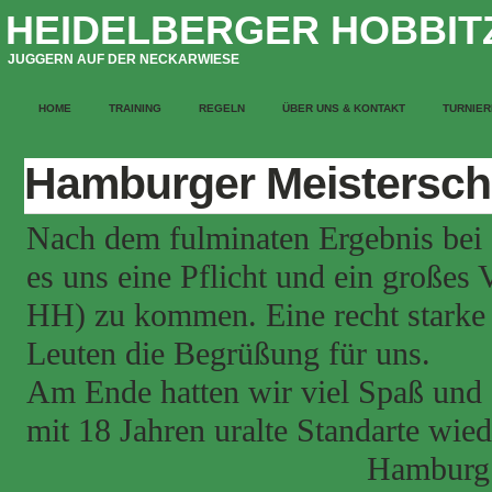
HEIDELBERGER HOBBIT
JUGGERN AUF DER NECKARWIESE
HOME
TRAINING
REGELN
ÜBER UNS & KONTAKT
TURNIER
Hamburger Meistersch
Nach dem fulminaten Ergebnis bei 
es uns eine Pflicht und ein großes
HH) zu kommen. Eine recht starke
Leuten die Begrüßung für uns.
Am Ende hatten wir viel Spaß und d
mit 18 Jahren uralte Standarte wi
Hamburg f