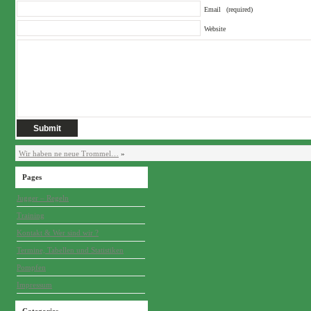
Email
(required)
Website
Wir haben ne neue Trommel…
»
Pages
Jugger – Regeln
Training
Kontakt & Wer sind wir ?
Termine, Tabellen und Statistiken
Pompfen
Impressum