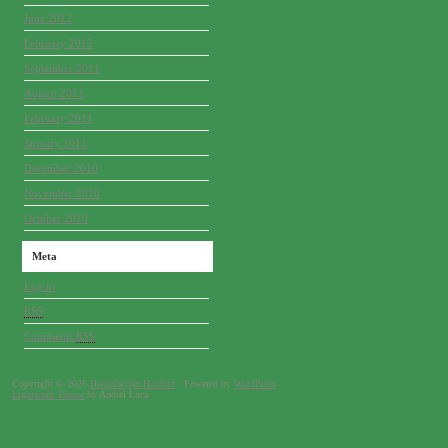
June 2012
February 2012
September 2011
August 2011
February 2011
January 2011
December 2010
November 2010
October 2010
Meta
Log in
RSS
Comments
RSS
Copyright © 2026
Heidelberger Hobbitz
· Powered by
WordPress
Lightword Theme
by Andrei Luca